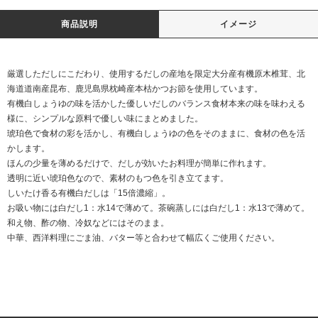
商品説明
イメージ
厳選しただしにこだわり、使用するだしの産地を限定大分産有機原木椎茸、北
海道道南産昆布、鹿児島県枕崎産本枯かつお節を使用しています。
有機白しょうゆの味を活かした優しいだしのバランス食材本来の味を味わえる
様に、シンプルな原料で優しい味にまとめました。
琥珀色で食材の彩を活かし、有機白しょうゆの色をそのままに、食材の色を活
かします。
ほんの少量を薄めるだけで、だしが効いたお料理が簡単に作れます。
透明に近い琥珀色なので、素材のもつ色を引き立てます。
しいたけ香る有機白だしは「15倍濃縮」。
お吸い物には白だし1：水14で薄めて。茶碗蒸しには白だし1：水13で薄めて。
和え物、酢の物、冷奴などにはそのまま。
中華、西洋料理にごま油、バター等と合わせて幅広くご使用ください。