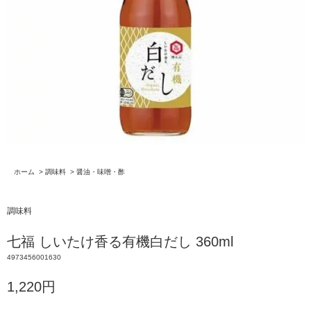
ホーム
>
調味料
>
醤油・味噌・酢
調味料
七福 しいたけ香る有機白だし 360ml
4973456001630
1,220円