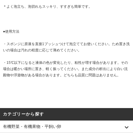
＊よく泡立ち、泡切れもスッキリ、すすぎも簡単です。
●使用方法
・スポンジに原液を直接1プッシュつけて泡立ててお使いください。ため置き洗
いの場合は汚れの程度に応じて薄めてください。
・15℃以下になると液体の色が変化したり、粘性が増す場合があります。その
場合は暖かい場所に置き、軽く振ってください。また成分の析出により白い沈
殿物や浮遊物がある場合があります。どちらも品質に問題はありません。
カテゴリーから探す
有機野菜・有機果物・平飼い卵