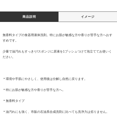
商品説明
イメージ
無香料タイプの食器用液体洗剤。特にお肌が敏感な方や香りが苦手な方へおす
すめです。
少量で油汚れもすっきり!スポンジに原液を1プッシュつけて泡立ててお使いく
ださい。
＊環境や手肌にやさしく、使用後は分解し自然に戻ります。
＊特にお肌が敏感な方や香りが苦手な方へ。
＊無香料タイプ
＊油汚れにも強く、市販の石油系合成洗剤に比べても洗浄力は劣りません。