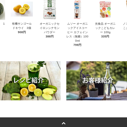
 1
有機サンゴール
オーガニックセ
ムソー オーガニ
光食品 オーガニ
ノ
ドキウイ 3個
イロンシナモン
ックアイスコー
ックこどもカレ
こ
908円
パウダー
ヒー カフェイン
ー 100g
388円
レス（無糖）100
335円
0ml
799円