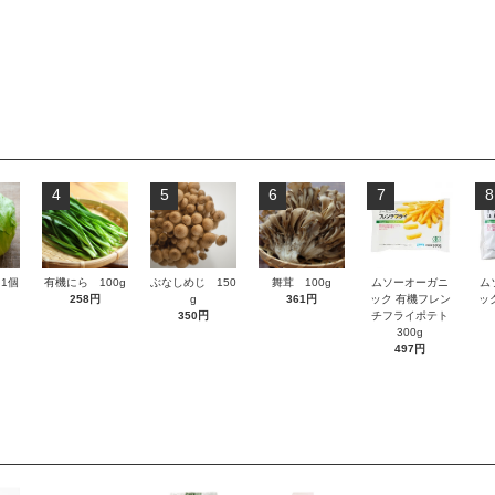
4
5
6
7
8
1個
有機にら 100g
ぶなしめじ 150
舞茸 100g
ムソーオーガニ
ム
258円
g
361円
ック 有機フレン
ッ
350円
チフライポテト
300g
497円