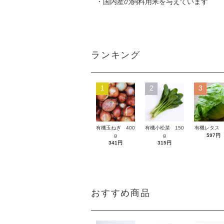
・国内産の飼料用米を与えています
ランキング
1
2
3
有機玉ねぎ 400
有機小松菜 150
有機レタス 
g
g
597円
341円
315円
おすすめ商品