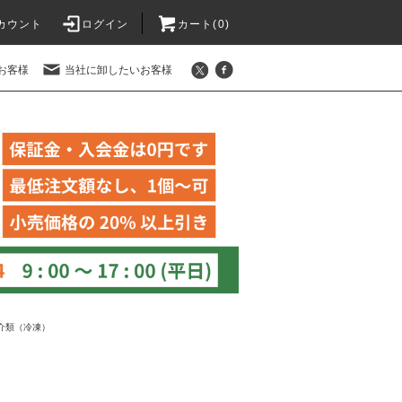
カウント
ログイン
カート(
0
)
お客様
当社に卸したいお客様
介類（冷凍）