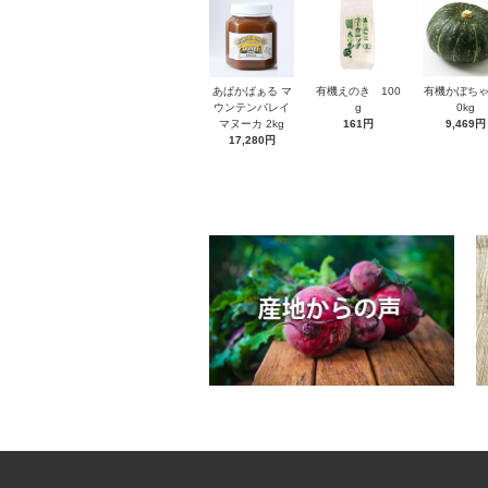
あぱかばぁる マ
有機えのき 100
有機かぼちゃ
ウンテンバレイ
g
0kg
マヌーカ 2kg
161円
9,469円
17,280円