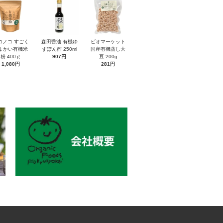
コノコ すごく
森田醤油 有機ゆ
ビオマーケット
まかい有機米
ずぽん酢 250ml
国産有機蒸し大
粉 400ｇ
907円
豆 200g
1,080円
281円