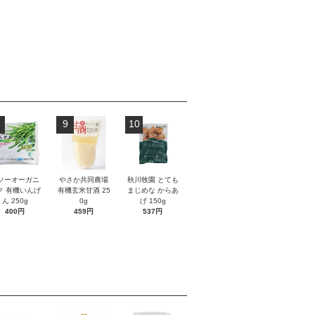
9
10
ソーオーガニ
やさか共同農場
秋川牧園 とても
ク 有機いんげ
有機玄米甘酒 25
まじめな からあ
ん 250g
0g
げ 150g
400円
459円
537円