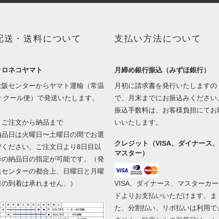
配送・送料について
支払い方法について
クロネコヤマト
月締め銀行振込（みずほ銀行）
大阪センターからヤマト運輸（常温
月初に請求書を発行いたしますの
or クール便）で発送いたします。
で、月末までにお振込みください
振込手数料は、お客様負担にてお
▼ご注文から納品まで
いいたします。
納品日は火曜日〜土曜日の間でお選
クレジット（VISA、ダイナース、
びください。ご注文日より8日目以
マスター）
降の納品日の指定が可能です。（発
送センターの都合上、日曜日と月曜
日の到着は承れません。）
VISA、ダイナース、マスターカー
ドよりお支払いいただけます。ま
た、分割払い、リボ払いは利用で