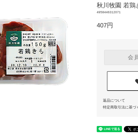
秋川牧園 若鶏き
4958446312071
407円
会
返品について
特定商取引法に基づ