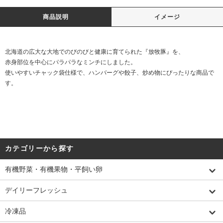
商品説明
イメージ
北海道の広大な大地でのびのびと健康に育てられた『放牧豚』を、
赤身部位を中心にパラパラなミンチにしました。
使いやすいチャック袋仕様で、ハンバーグや餃子、炒め物にぴったりな商品で
す。
カテゴリーから探す
有機野菜・有機果物・平飼い卵
デイリーフレッシュ
冷凍品