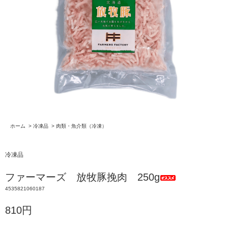
ホーム
>
冷凍品
>
肉類・魚介類（冷凍）
冷凍品
ファーマーズ 放牧豚挽肉 250g
4535821060187
810円