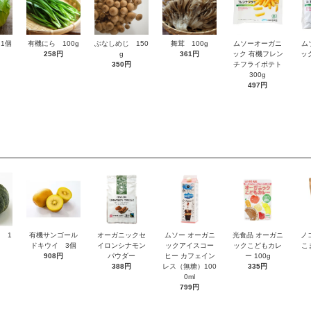
1個
有機にら 100g
ぶなしめじ 150
舞茸 100g
ムソーオーガニ
ム
258円
g
361円
ック 有機フレン
ッ
350円
チフライポテト
300g
497円
 1
有機サンゴール
オーガニックセ
ムソー オーガニ
光食品 オーガニ
ノ
ドキウイ 3個
イロンシナモン
ックアイスコー
ックこどもカレ
こ
908円
パウダー
ヒー カフェイン
ー 100g
388円
レス（無糖）100
335円
0ml
799円