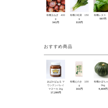
有機玉ねぎ 400
有機小松菜 150
有機レタス 
g
g
597円
341円
315円
おすすめ商品
あぱかばぁる マ
有機えのき 100
有機かぼちゃ
ウンテンバレイ
g
0kg
マヌーカ 2kg
161円
9,469円
17,280円