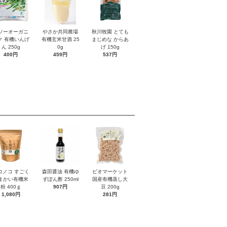
ソーオーガニ
やさか共同農場
秋川牧園 とても
ク 有機いんげ
有機玄米甘酒 25
まじめな からあ
ん 250g
0g
げ 150g
400円
459円
537円
コノコ すごく
森田醤油 有機ゆ
ビオマーケット
まかい有機米
ずぽん酢 250ml
国産有機蒸し大
粉 400ｇ
907円
豆 200g
1,080円
281円