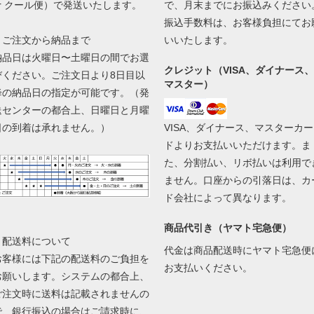
or クール便）で発送いたします。
で、月末までにお振込みください
振込手数料は、お客様負担にてお
▼ご注文から納品まで
いいたします。
納品日は火曜日〜土曜日の間でお選
クレジット（VISA、ダイナース、
びください。ご注文日より8日目以
マスター）
降の納品日の指定が可能です。（発
送センターの都合上、日曜日と月曜
日の到着は承れません。）
VISA、ダイナース、マスターカー
ドよりお支払いいただけます。ま
た、分割払い、リボ払いは利用で
ません。口座からの引落日は、カ
ド会社によって異なります。
商品代引き（ヤマト宅急便）
▼配送料について
代金は商品配送時にヤマト宅急便
お客様には下記の配送料のご負担を
お支払いください。
お願いします。システムの都合上、
ご注文時に送料は記載されませんの
で、銀行振込の場合はご請求時に、