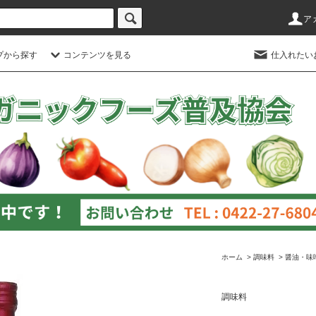
ア
プから探す
コンテンツを見る
仕入れたい
ホーム
>
調味料
>
醤油・味
調味料