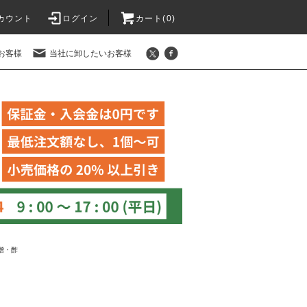
カウント
ログイン
カート(
0
)
お客様
当社に卸したいお客様
噌・酢