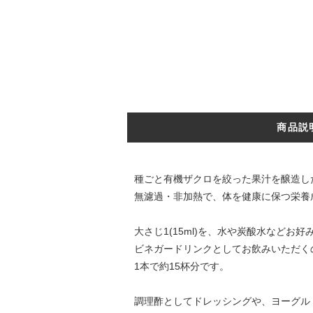
商品説
種ごと有機ザクロを絞った果汁を醸造し
無濾過・非加熱で、体を健康に保つ栄養成
大さじ1(15ml)を、水や炭酸水などお好
ビネガードリンクとしてお飲みいただく
1本で約15杯分です。
調理酢としてドレッシングや、ヨーグル