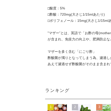
□酸度：5%
□酢酸：720mg(大さじ1/15mlあたり)
□ポリフェノール：15mg(大さじ1/15ml
"マザー”とは、英語で「お酢の母(moth
が含まれ、免疫力の向上や、肥満防止な
マザーを多く含む「にごり酢」
酢酸菌が濁りとなってしまう為、濾過し
あえて濾過せず酢酸菌がそのまま含まれ
ランキング
1
2
3