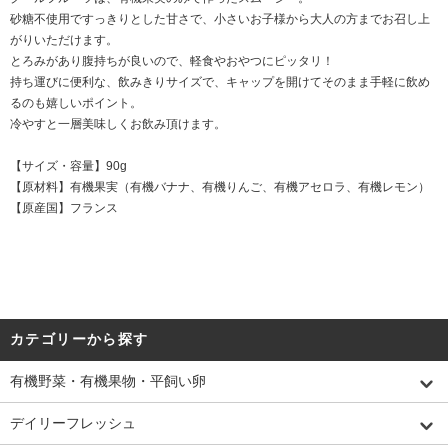
砂糖不使用ですっきりとした甘さで、小さいお子様から大人の方までお召し上
がりいただけます。
とろみがあり腹持ちが良いので、軽食やおやつにピッタリ！
持ち運びに便利な、飲みきりサイズで、キャップを開けてそのまま手軽に飲め
るのも嬉しいポイント。
冷やすと一層美味しくお飲み頂けます。
【サイズ・容量】90g
【原材料】有機果実（有機バナナ、有機りんご、有機アセロラ、有機レモン）
【原産国】フランス
カテゴリーから探す
有機野菜・有機果物・平飼い卵
デイリーフレッシュ