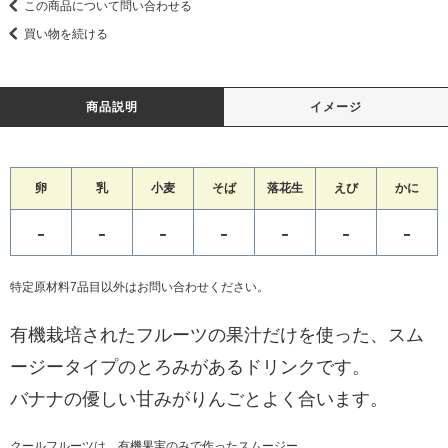
この商品について問い合わせる
買い物を続ける
商品説明
イメージ
卵
乳
小麦
そば
落花生
えび
かに
-
-
-
-
-
-
-
特定原材料7品目以外はお問い合わせください。
有機栽培されたフルーツの果汁だけを使った、スム
ージータイプのとろみがあるドリンクです。
バナナの優しい甘みがりんごとよく合います。
クールフルーツは、有機果実のみで作ったスムージー。