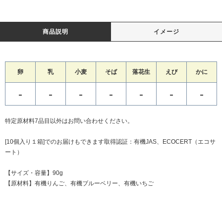
商品説明
イメージ
卵
乳
小麦
そば
落花生
えび
かに
-
-
-
-
-
-
-
特定原材料7品目以外はお問い合わせください。
[10個入り１箱]でのお届けもできます取得認証：有機JAS、ECOCERT（エコサ
ート）
【サイズ・容量】90g
【原材料】有機りんご、有機ブルーベリー、有機いちご