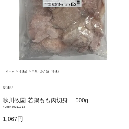
ホーム
>
冷凍品
>
肉類・魚介類（冷凍）
冷凍品
秋川牧園 若鶏もも肉切身 500g
4958446311913
1,067円