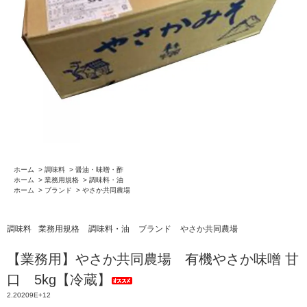
ホーム
>
調味料
>
醤油・味噌・酢
ホーム
>
業務用規格
>
調味料・油
ホーム
>
ブランド
>
やさか共同農場
調味料
業務用規格
調味料・油
ブランド
やさか共同農場
【業務用】やさか共同農場 有機やさか味噌 甘
口 5kg【冷蔵】
2.20209E+12