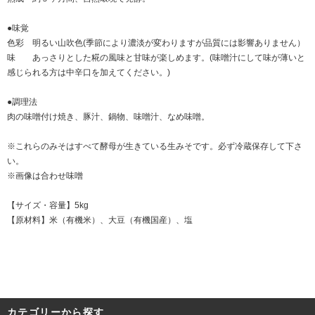
●味覚
色彩 明るい山吹色(季節により濃淡が変わりますが品質には影響ありません）
味 あっさりとした糀の風味と甘味が楽しめます。(味噌汁にして味が薄いと
感じられる方は中辛口を加えてください。)
●調理法
肉の味噌付け焼き、豚汁、鍋物、味噌汁、なめ味噌。
※これらのみそはすべて酵母が生きている生みそです。必ず冷蔵保存して下さ
い。
※画像は合わせ味噌
【サイズ・容量】5kg
【原材料】米（有機米）、大豆（有機国産）、塩
カテゴリーから探す