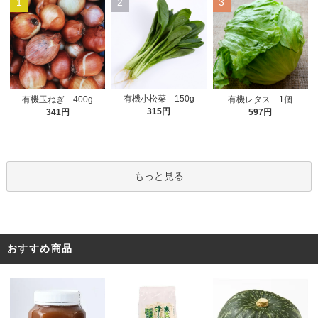
1
2
3
有機小松菜 150g
有機玉ねぎ 400g
有機レタス 1個
315円
341円
597円
もっと見る
おすすめ商品