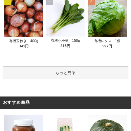
1
2
3
有機小松菜 150g
有機玉ねぎ 400g
有機レタス 1個
315円
341円
597円
もっと見る
おすすめ商品