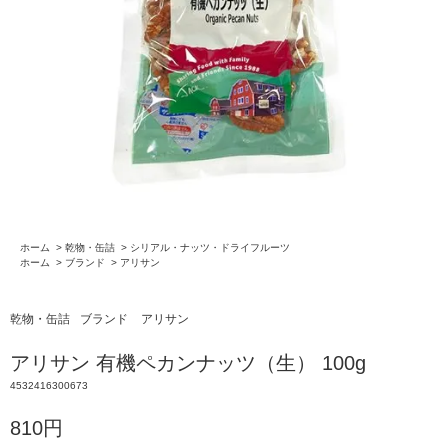
ホーム
>
乾物・缶詰
>
シリアル・ナッツ・ドライフルーツ
ホーム
>
ブランド
>
アリサン
乾物・缶詰
ブランド
アリサン
アリサン 有機ペカンナッツ（生） 100g
4532416300673
810円