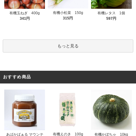
有機小松菜 150g
有機玉ねぎ 400g
有機レタス 1個
315円
341円
597円
もっと見る
おすすめ商品
有機えのき 100g
あぱかばぁる マウンテ
有機かぼちゃ 10kg