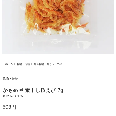
ホーム
>
乾物・缶詰
>
海産乾物・海そう・のり
乾物・缶詰
かもめ屋 素干し桜えび 7g
4992552122025
508円