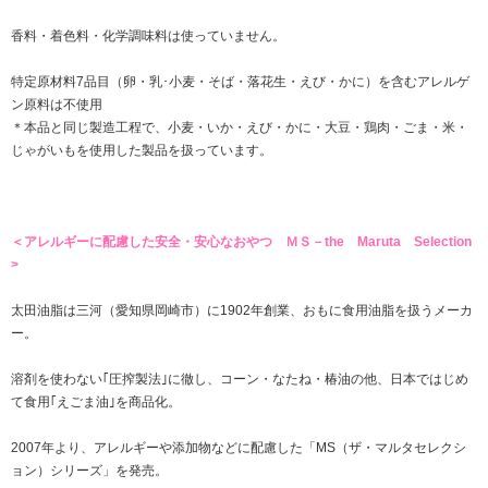
香料・着色料・化学調味料は使っていません。
特定原材料7品目（卵・乳･小麦・そば・落花生・えび・かに）を含むアレルゲ
ン原料は不使用
＊本品と同じ製造工程で、小麦・いか・えび・かに・大豆・鶏肉・ごま・米・
じゃがいもを使用した製品を扱っています。
＜アレルギーに配慮した安全・安心なおやつ ＭＳ－the Maruta Selection
>
太田油脂は三河（愛知県岡崎市）に1902年創業、おもに食用油脂を扱うメーカ
ー。
溶剤を使わない｢圧搾製法｣に徹し、コーン・なたね・椿油の他、日本ではじめ
て食用｢えごま油｣を商品化。
2007年より、アレルギーや添加物などに配慮した「MS（ザ・マルタセレクシ
ョン）シリーズ」を発売。