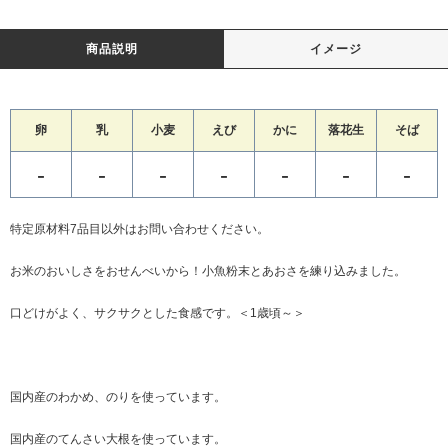
商品説明
イメージ
卵
乳
小麦
えび
かに
落花生
そば
-
-
-
-
-
-
-
特定原材料7品目以外はお問い合わせください。
お米のおいしさをおせんべいから！小魚粉末とあおさを練り込みました。
口どけがよく、サクサクとした食感です。＜1歳頃～＞
国内産のわかめ、のりを使っています。
国内産のてんさい大根を使っています。