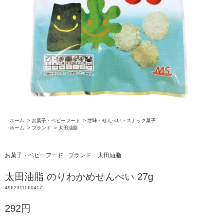
ホーム
>
お菓子・ベビーフード
>
甘味・せんべい・スナック菓子
ホーム
>
ブランド
>
太田油脂
お菓子・ベビーフード
ブランド
太田油脂
太田油脂 のりわかめせんべい 27g
4962311060417
292円