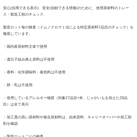
安心(信用できる表示)、安全(信頼できる情報)のために、使用原材料のトレー
ス・製造工程のチェック、
製造ロット毎の検査（イムノクロマト法による特定原材料7品目のチェック）を
徹底しています。
・国内産原材料主体で使用
・遺伝子組み換え原料は不使用
・香料・化学調味料・着色料は不使用
・卵・乳は不使用
・使用しているアレルギー物質（対象27品目+米、じゃがいもを加えた29品
目）は全て表示
・加工度の高い原材料や複合原材料は、由来原料、キャリーオーバーや加工助
剤を確認
・製造ロットごとの検査