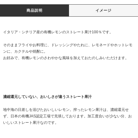
商品説明
イメージ
イタリア・シチリア産の有機レモンのストレート果汁100％です。
そのままフライやお料理に、ドレッシングやたれに、レモネードやホットレモ
ンに、カクテルや焼酎に。
お好みで、有機レモンのさわやかな風味を加えておたのしみいただけます。
濃縮還元していない、おいしさが違うストレート果汁
地中海の日差しを浴びたおいしいレモン。搾ったレモン果汁は、濃縮還元せ
ず、日本の有機JAS認定工場で充填しております。加工度合いが少ない分、お
いしいストレート果汁なのです。