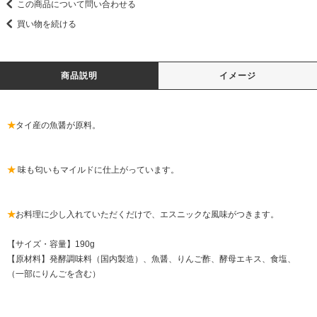
この商品について問い合わせる
買い物を続ける
商品説明
イメージ
★
タイ産の魚醤が原料。
★
味も匂いもマイルドに仕上がっています。
★
お料理に少し入れていただくだけで、エスニックな風味がつきます。
【サイズ・容量】190g
【原材料】発酵調味料（国内製造）、魚醤、りんご酢、酵母エキス、食塩、
（一部にりんごを含む）