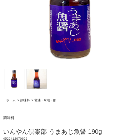
ホーム
>
調味料
>
醤油・味噌・酢
調味料
いんやん倶楽部 うまあじ魚醤 190g
4522412070625