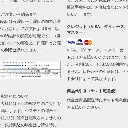
振込手数料は、お客様負担にてお
▼ご注文から納品まで
いいたします。
納品日は火曜日〜土曜日の間でお選
クレジット（VISA、ダイナース、
びください。ご注文日より8日目以
マスター）
降の納品日の指定が可能です。（発
送センターの都合上、日曜日と月曜
日の到着は承れません。）
VISA、ダイナース、マスターカー
ドよりお支払いいただけます。ま
た、分割払い、リボ払いは利用で
ません。口座からの引落日は、カ
ド会社によって異なります。
商品代引き（ヤマト宅急便）
▼配送料について
代金は商品配送時にヤマト宅急便
お客様には下記の配送料のご負担を
お支払いください。
お願いします。システムの都合上、
ご注文時に送料は記載されませんの
で、銀行振込の場合はご請求時に、