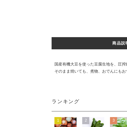
商品説
国産有機大豆を使った豆腐生地を、圧搾
そのまま焼いても、煮物、おでんにもお
ランキング
1
2
3