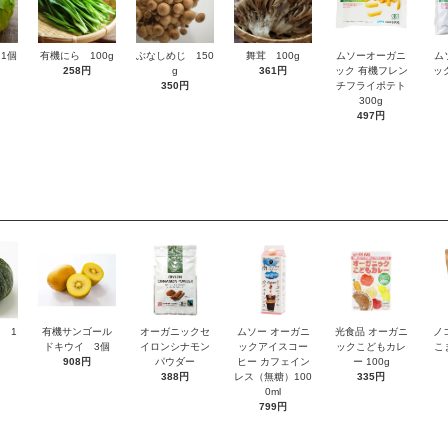
1個
有機にら 100g
ぶなしめじ 150
舞茸 100g
ムソーオーガニ
ム
258円
g
361円
ック 有機フレン
ッ
350円
チフライポテト
300g
497円
 1
有機サンゴール
オーガニックセ
ムソー オーガニ
光食品 オーガニ
ノ
ドキウイ 3個
イロンシナモン
ックアイスコー
ックこどもカレ
こ
908円
パウダー
ヒー カフェイン
ー 100g
388円
レス（無糖）100
335円
0ml
799円