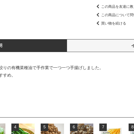
この商品を友達に教
この商品について問
買い物を続ける
明
絞りの有機菜種油で手作業で一つ一つ手揚げしました。
すすめ。
4
5
6
7
8