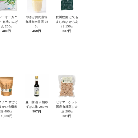
ソーオーガニ
やさか共同農場
秋川牧園 とても
ク 有機いんげ
有機玄米甘酒 25
まじめな からあ
ん 250g
0g
げ 150g
400円
459円
537円
コノコ すごく
森田醤油 有機ゆ
ビオマーケット
まかい有機米
ずぽん酢 250ml
国産有機蒸し大
粉 400ｇ
907円
豆 200g
1,080円
281円