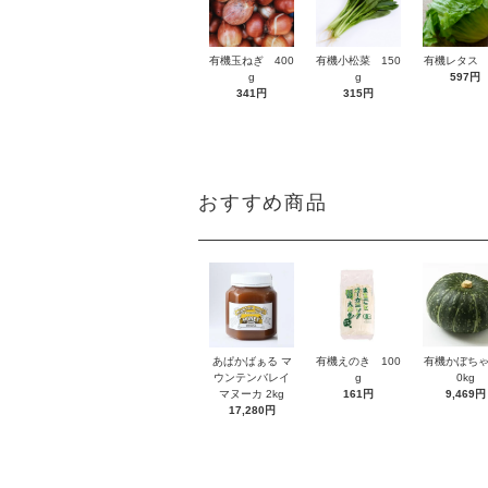
有機玉ねぎ 400
有機小松菜 150
有機レタス 
g
g
597円
341円
315円
おすすめ商品
あぱかばぁる マ
有機えのき 100
有機かぼちゃ
ウンテンバレイ
g
0kg
マヌーカ 2kg
161円
9,469円
17,280円