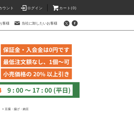
カウント
ログイン
カート(
0
)
お客様
当社に卸したいお客様
ュ
>
豆腐・揚げ・納豆