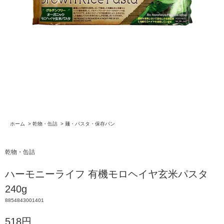
ホーム
>
乾物・缶詰
>
麺・パスタ・保存パン
乾物・缶詰
ハーモニーライフ 有機モロヘイヤ玄米パスタ
240g
8854843001401
518円