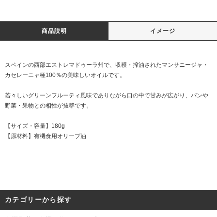
商品説明
イメージ
スペインの西部エストレマドゥーラ州で、収穫・搾油されたマンサニージャ・
カセレーニャ種100％の美味しいオイルです。
若々しいグリーンフルーティ風味でありながら口の中で甘みが広がり、パンや
野菜・果物との相性が抜群です。
【サイズ・容量】180g
【原材料】有機食用オリーブ油
カテゴリーから探す