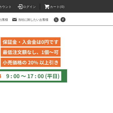
カウント
ログイン
カート(
0
)
お客様
当社に卸したいお客様