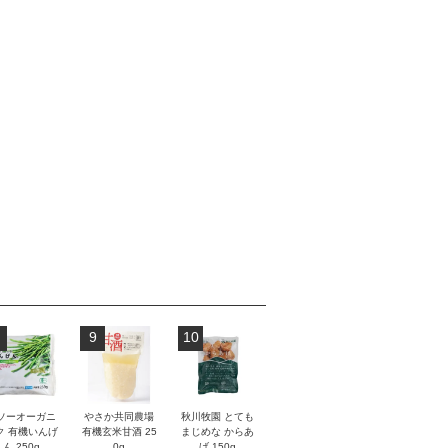
9
10
ソーオーガニ
やさか共同農場
秋川牧園 とても
ク 有機いんげ
有機玄米甘酒 25
まじめな からあ
ん 250g
0g
げ 150g