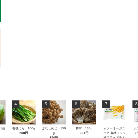
4
5
6
7
8
1個
有機にら 100g
ぶなしめじ 150
舞茸 100g
ムソーオーガニ
ム
258円
g
361円
ック 有機フレン
ッ
350円
チフライポテト