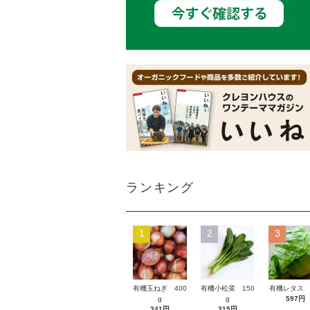
ランキング
1
2
3
有機玉ねぎ 400
有機小松菜 150
有機レタス 
g
g
597円
341円
315円