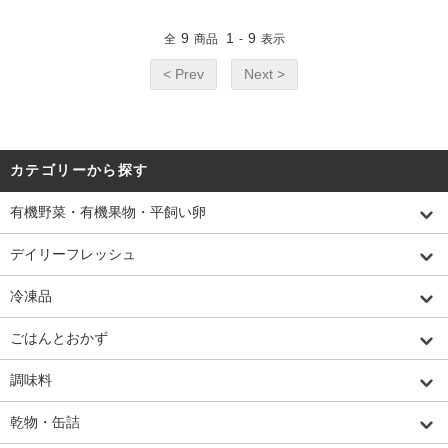
9
1
9
全
商品
-
表示
< Prev
Next >
カテゴリーから探す
有機野菜・有機果物・平飼い卵
デイリーフレッシュ
冷凍品
ごはんとおかず
調味料
乾物・缶詰