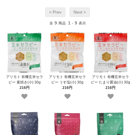
< Prev
Next >
9
1
9
全
商品
-
表示
アリモト 有機玄米セラ
アリモト 有機玄米セラ
アリモト 有機玄米セラ
ピー 素焼き(小) 30g
ピー うす塩(小) 30g
ピー たまり醤油(小) 30g
216円
216円
216円