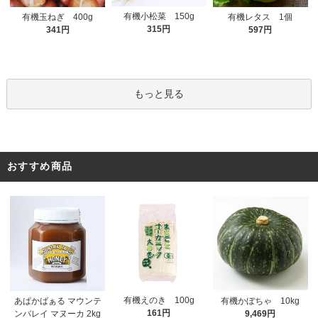
有機小松菜 150g
有機玉ねぎ 400g
有機レタス 1個
315円
341円
597円
もっと見る
おすすめ商品
有機えのき 100g
あぱかばぁる マウンテ
有機かぼちゃ 10kg
161円
ンバレイ マヌーカ 2kg
9,469円