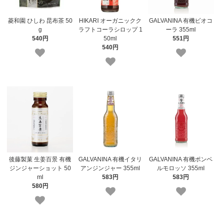
菱和園 ひしわ 昆布茶 50
HIKARI オーガニックク
GALVANINA 有機ビオコ
g
ラフトコーラシロップ 1
ーラ 355ml
540円
50ml
551円
540円
後藤製菓 生姜百景 有機
GALVANINA 有機イタリ
GALVANINA 有機ポンベ
ジンジャーショット 50
アンジンジャー 355ml
ルモロッソ 355ml
ml
583円
583円
580円