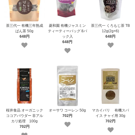
茶三代一 有機三年熟成
菱和園 有機ジャスミン
茶三代一 くろもじ茶 TB
ばん茶 50g
ティーティーバッグ 8パ
12g(2g×6)
648円
ック入
648円
648円
桜井食品 オーガニック
オーサワ コーレン 50g
マカイバリ 有機スパ
ココアパウダー 非アル
702円
イス チャイ用 30g
カリ処理 100g
702円
702円