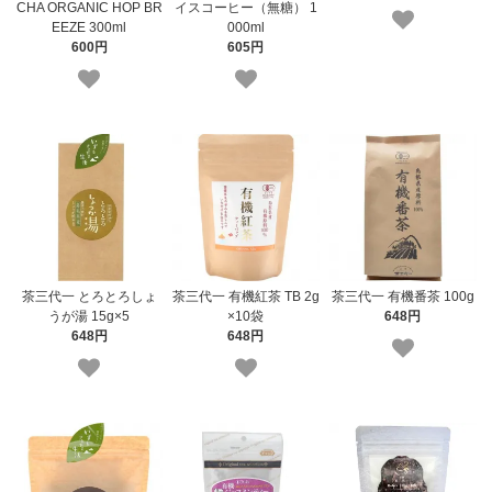
CHA ORGANIC HOP BR
イスコーヒー（無糖） 1
EEZE 300ml
000ml
600円
605円
茶三代一 とろとろしょ
茶三代一 有機紅茶 TB 2g
茶三代一 有機番茶 100g
うが湯 15g×5
×10袋
648円
648円
648円