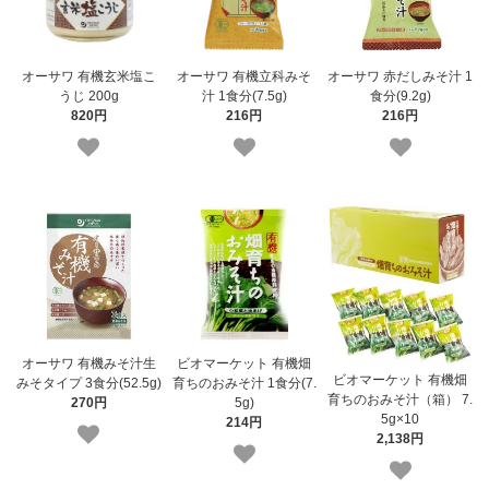
オーサワ 有機玄米塩こ
オーサワ 有機立科みそ
オーサワ 赤だしみそ汁 1
うじ 200g
汁 1食分(7.5g)
食分(9.2g)
820円
216円
216円
オーサワ 有機みそ汁生
ビオマーケット 有機畑
ビオマーケット 有機畑
みそタイプ 3食分(52.5g)
育ちのおみそ汁 1食分(7.
育ちのおみそ汁（箱） 7.
270円
5g)
5g×10
214円
2,138円