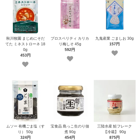
秋川牧園 まじめにそだ
プロスペリティ カリカ
九鬼産業 ごましお 30g
てた ミネストローネ 18
リ梅しそ 45g
157円
0g
592円
453円
ムソー 有機ごま塩（す
宝食品 島っこ生のり佃
三陸水産 鮭フレーク
り） 50g
煮 90g
【冷蔵】 90g
324円
454円
875円