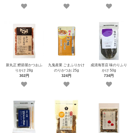
新丸正 鰹節屋かつおふ
九鬼産業 ごまふりかけ
成清海苔店 味のりふり
りかけ 28g
のりかつお 25g
かけ 50g
302円
324円
734円