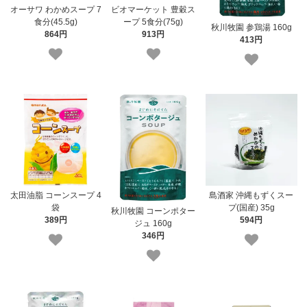
オーサワ わかめスープ 7
ビオマーケット 豊穀ス
食分(45.5g)
ープ 5食分(75g)
秋川牧園 参鶏湯 160g
864円
913円
413円
太田油脂 コーンスープ 4
島酒家 沖縄もずくスー
袋
プ(国産) 35g
秋川牧園 コーンポター
389円
594円
ジュ 160g
346円