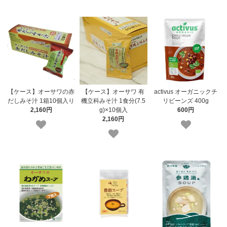
【ケース】オーサワの赤
【ケース】オーサワ 有
activus オーガニックチ
だしみそ汁 1箱10個入り
機立科みそ汁 1食分(7.5
リビーンズ 400g
2,160円
g)×10個入
600円
2,160円