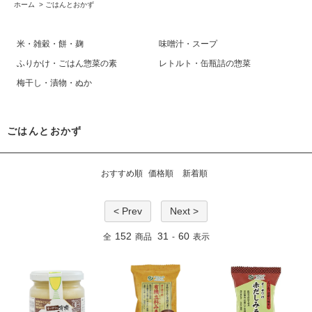
ホーム
>
ごはんとおかず
米・雑穀・餅・麹
味噌汁・スープ
ふりかけ・ごはん惣菜の素
レトルト・缶瓶詰の惣菜
梅干し・漬物・ぬか
ごはんとおかず
おすすめ順
価格順
新着順
< Prev
Next >
152
31
60
全
商品
-
表示