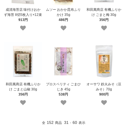
成清海苔店 味付けおか
ムソー おかか昆布ふり
和田萬商店 有機ふりか
ず海苔 8切5枚入り×12束
かけ 35g
け ごまと梅 30g
913円
486円
356円
和田萬商店 有機ふりか
プロスペリティ ごまひ
オーサワ 鉄火みそ（豆
け ごまと山椒 30g
じき 45g
みそ）70g
356円
538円
900円
152
31
60
全
商品
-
表示