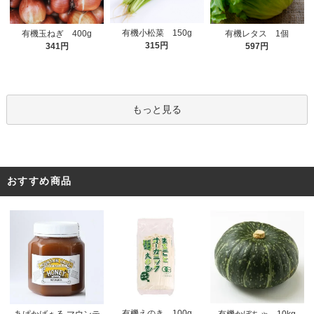
有機小松菜 150g
有機玉ねぎ 400g
有機レタス 1個
315円
341円
597円
もっと見る
おすすめ商品
有機えのき 100g
あぱかばぁる マウンテ
有機かぼちゃ 10kg