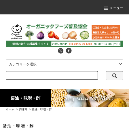
メニュー
ホーム
>
調味料
>
醤油・味噌・酢
醤油・味噌・酢