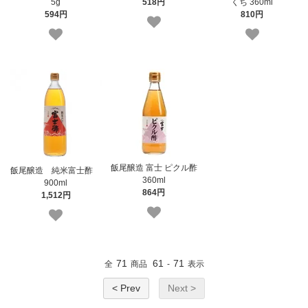
5g
518円
くち 360ml
594円
810円
飯尾醸造 富士 ピクル酢
飯尾醸造 純米富士酢
360ml
900ml
864円
1,512円
71
61
71
全
商品
-
表示
< Prev
Next >