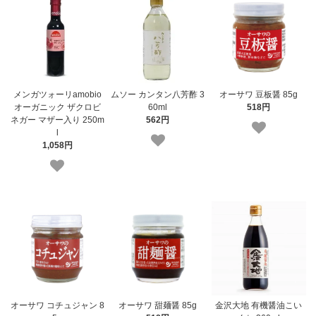
メンガツォーリamobio
ムソー カンタン八芳酢 3
オーサワ 豆板醤 85g
オーガニック ザクロビ
60ml
518円
ネガー マザー入り 250m
562円
l
1,058円
オーサワ コチュジャン 8
オーサワ 甜麺醤 85g
金沢大地 有機醤油こい