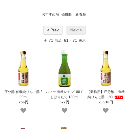
おすすめ順
価格順
新着順
< Prev
Next >
71
61
71
全
商品
-
表示
庄分酢 有機純りんご酢 3
ムソー 有機レモン100％
【業務用】庄分酢 有機
00ml
しぼりたて 180ml
純りんご酢 20L
756円
572円
25,510円