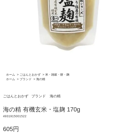
ホーム
>
ごはんとおかず
>
米・雑穀・餅・麹
ホーム
>
ブランド
>
海の精
ごはんとおかず
ブランド
海の精
海の精 有機玄米・塩麹 170g
4931915001522
605円