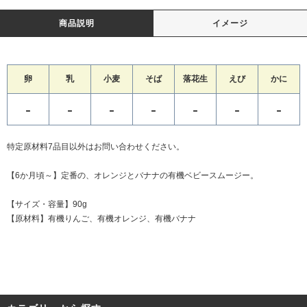
商品説明
イメージ
卵
乳
小麦
そば
落花生
えび
かに
-
-
-
-
-
-
-
特定原材料7品目以外はお問い合わせください。
【6か月頃～】定番の、オレンジとバナナの有機ベビースムージー。
【サイズ・容量】90g
【原材料】有機りんご、有機オレンジ、有機バナナ