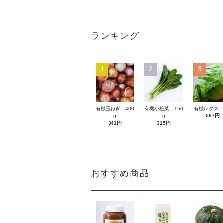
ランキング
1
2
3
有機玉ねぎ 400
有機小松菜 150
有機レタス 
g
g
597円
341円
315円
おすすめ商品