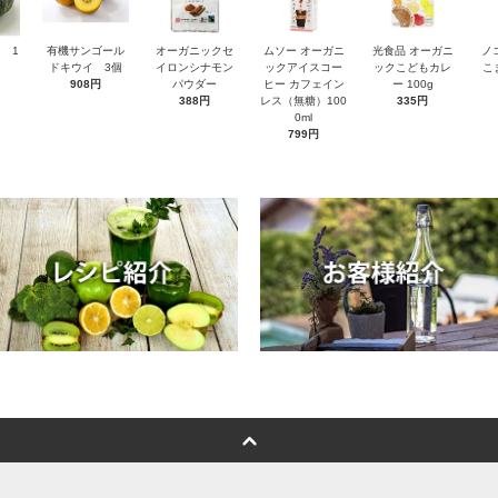
 1
有機サンゴール
オーガニックセ
ムソー オーガニ
光食品 オーガニ
ノ
ドキウイ 3個
イロンシナモン
ックアイスコー
ックこどもカレ
こ
908円
パウダー
ヒー カフェイン
ー 100g
388円
レス（無糖）100
335円
0ml
799円