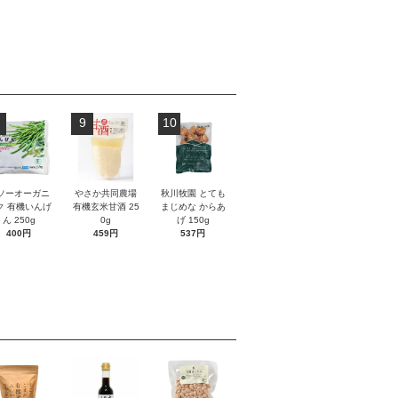
9
10
ソーオーガニ
やさか共同農場
秋川牧園 とても
ク 有機いんげ
有機玄米甘酒 25
まじめな からあ
ん 250g
0g
げ 150g
400円
459円
537円