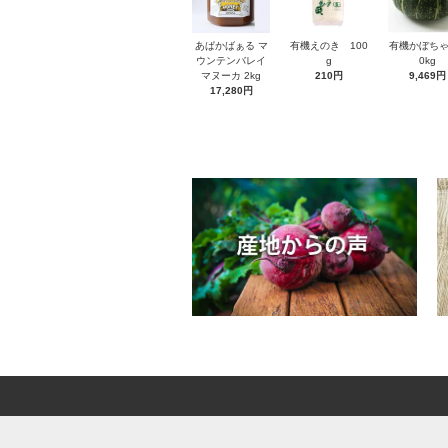
あぱかばぁる マ
有機えのき 100
有機かぼちゃ
ウンテンバレイ
g
0kg
マヌーカ 2kg
210円
9,469円
17,280円