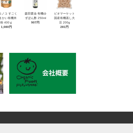
コノコ すごく
森田醤油 有機ゆ
ビオマーケット
まかい有機米
ずぽん酢 250ml
国産有機蒸し大
粉 400ｇ
907円
豆 200g
1,080円
281円