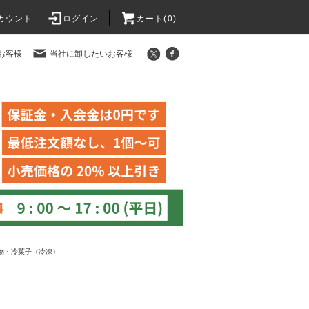
カウント
ログイン
カート(
0
)
お客様
当社に卸したいお客様
物・冷菓子（冷凍）