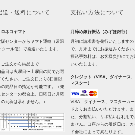
配送・送料について
支払い方法について
クロネコヤマト
月締め銀行振込（みずほ銀行）
大阪センターからヤマト運輸（常温
月初に請求書を発行いたしますの
or クール便）で発送いたします。
で、月末までにお振込みください
振込手数料は、お客様負担にてお
▼ご注文から納品まで
いいたします。
納品日は火曜日〜土曜日の間でお選
クレジット（VISA、ダイナース、
びください。ご注文日より8日目以
マスター）
降の納品日の指定が可能です。（発
送センターの都合上、日曜日と月曜
日の到着は承れません。）
VISA、ダイナース、マスターカー
ドよりお支払いいただけます。ま
た、分割払い、リボ払いは利用で
ません。口座からの引落日は、カ
ド会社によって異なります。