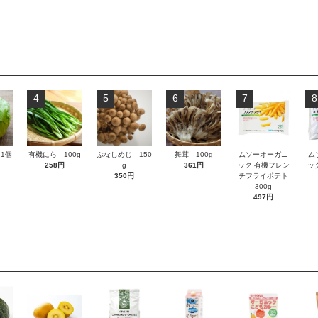
4
5
6
7
8
1個
有機にら 100g
ぶなしめじ 150
舞茸 100g
ムソーオーガニ
ム
258円
g
361円
ック 有機フレン
ッ
350円
チフライポテト
300g
497円