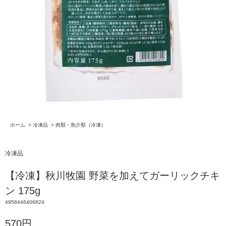
ホーム
>
冷凍品
>
肉類・魚介類（冷凍）
冷凍品
【冷凍】秋川牧園 野菜を加えてガーリックチキ
ン 175g
4958446406824
570円