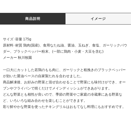
商品説明
イメージ
サイズ･容量 175g
原材料･材質 鶏肉(国産)、食用なたね油、醤油、玉ねぎ、食塩、ガーリックパウ
ダー、ブラックペッパー粉末、(一部に鶏肉・小麦・大豆を含む)
メーカー 秋川牧園
一口大にカットした若鶏のもも肉に、ガーリックと粗挽きのブラックペッパー
が効いた醤油ベースの自家製たれを合わせました。
商品解凍後、お好みの野菜と混ぜ合わせることで野菜にも味付けができ、オー
ブンやフライパンで焼くだけでメインディッシュができあがります。
どんな野菜とも相性が良いので、季節の野菜やご家庭の冷蔵庫にある野菜な
ど、いろいろな組み合わせを楽しむことができます。
彩り鮮やかな野菜を使ったチキングリルはおもてなし料理にもおすすめです。