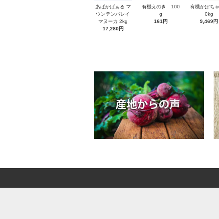
あぱかばぁる マ
有機えのき 100
有機かぼちゃ
ウンテンバレイ
g
0kg
マヌーカ 2kg
161円
9,469円
17,280円