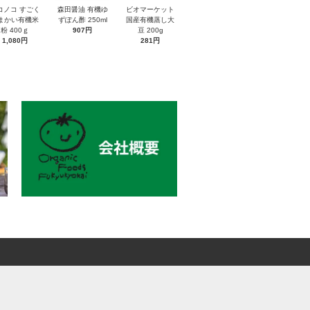
コノコ すごく
森田醤油 有機ゆ
ビオマーケット
まかい有機米
ずぽん酢 250ml
国産有機蒸し大
粉 400ｇ
907円
豆 200g
1,080円
281円