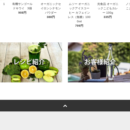
 1
有機サンゴール
オーガニックセ
ムソー オーガニ
光食品 オーガニ
ノ
ドキウイ 3個
イロンシナモン
ックアイスコー
ックこどもカレ
こ
908円
パウダー
ヒー カフェイン
ー 100g
388円
レス（無糖）100
335円
0ml
799円