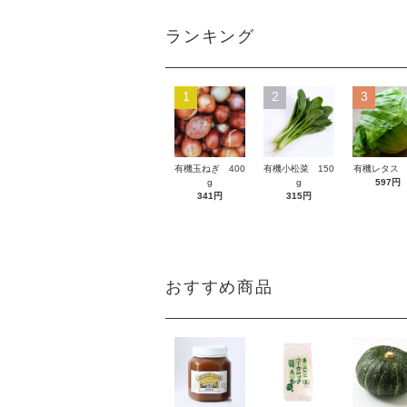
ランキング
1
2
3
有機玉ねぎ 400
有機小松菜 150
有機レタス 
g
g
597円
341円
315円
おすすめ商品