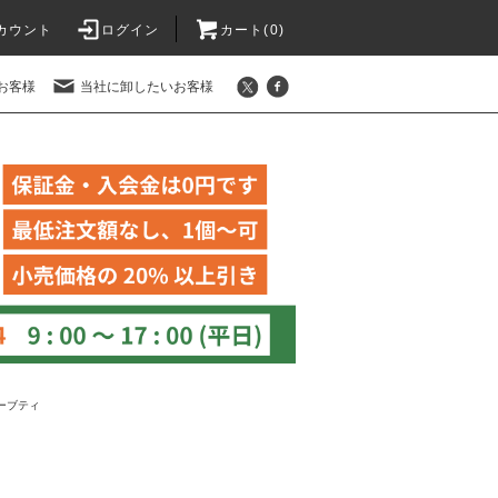
カウント
ログイン
カート(
0
)
お客様
当社に卸したいお客様
ーブティ