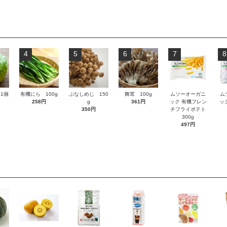
4
5
6
7
8
1個
有機にら 100g
ぶなしめじ 150
舞茸 100g
ムソーオーガニ
ム
258円
g
361円
ック 有機フレン
ッ
350円
チフライポテト
300g
497円