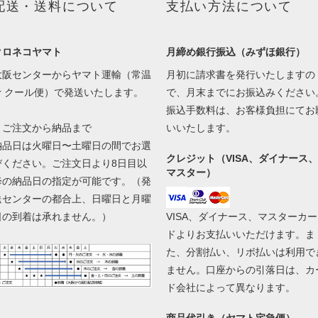
配送・送料について
支払い方法について
クロネコヤマト
月締め銀行振込（みずほ銀行）
大阪センターからヤマト運輸（常温
月初に請求書を発行いたしますの
or クール便）で発送いたします。
で、月末までにお振込みください
振込手数料は、お客様負担にてお
▼ご注文から納品まで
いいたします。
納品日は火曜日〜土曜日の間でお選
クレジット（VISA、ダイナース、
びください。ご注文日より8日目以
マスター）
降の納品日の指定が可能です。（発
送センターの都合上、日曜日と月曜
日の到着は承れません。）
VISA、ダイナース、マスターカー
ドよりお支払いいただけます。ま
た、分割払い、リボ払いは利用で
ません。口座からの引落日は、カ
ド会社によって異なります。
商品代引き（ヤマト宅急便）