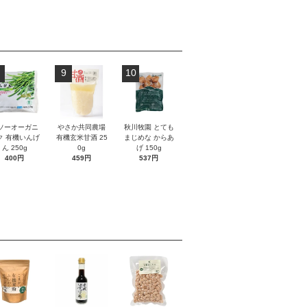
9
10
ソーオーガニ
やさか共同農場
秋川牧園 とても
ク 有機いんげ
有機玄米甘酒 25
まじめな からあ
ん 250g
0g
げ 150g
400円
459円
537円