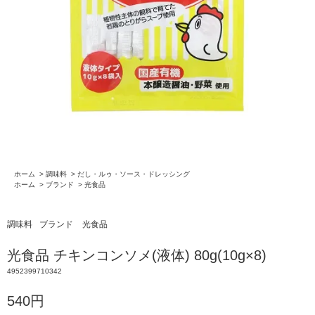
ホーム
>
調味料
>
だし・ルゥ・ソース・ドレッシング
ホーム
>
ブランド
>
光食品
調味料
ブランド
光食品
光食品 チキンコンソメ(液体) 80g(10g×8)
4952399710342
540円