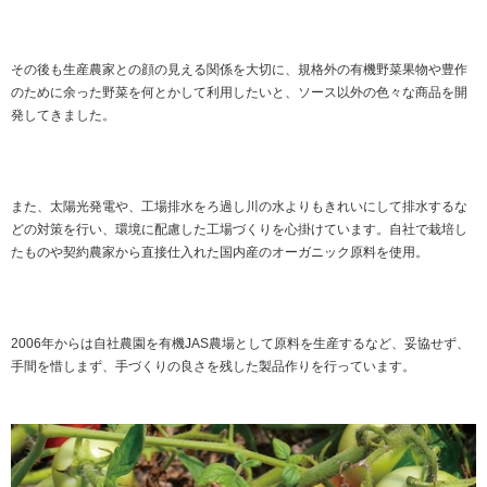
その後も生産農家との顔の見える関係を大切に、規格外の有機野菜果物や豊作
のために余った野菜を何とかして利用したいと、ソース以外の色々な商品を開
発してきました。
また、太陽光発電や、工場排水をろ過し川の水よりもきれいにして排水するな
どの対策を行い、環境に配慮した工場づくりを心掛けています。自社で栽培し
たものや契約農家から直接仕入れた国内産のオーガニック原料を使用。
2006年からは自社農園を有機JAS農場として原料を生産するなど、妥協せず、
手間を惜しまず、手づくりの良さを残した製品作りを行っています。