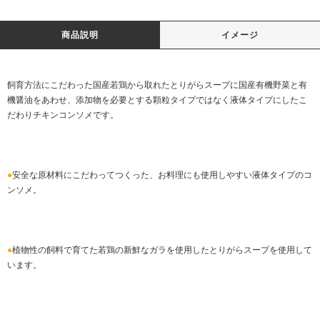
商品説明
イメージ
飼育方法にこだわった国産若鶏から取れたとりがらスープに国産有機野菜と有
機醤油をあわせ、添加物を必要とする顆粒タイプではなく液体タイプにしたこ
だわりチキンコンソメです。
●
安全な原材料にこだわってつくった、お料理にも使用しやすい液体タイプのコ
ンソメ。
●
植物性の飼料で育てた若鶏の新鮮なガラを使用したとりがらスープを使用して
います。