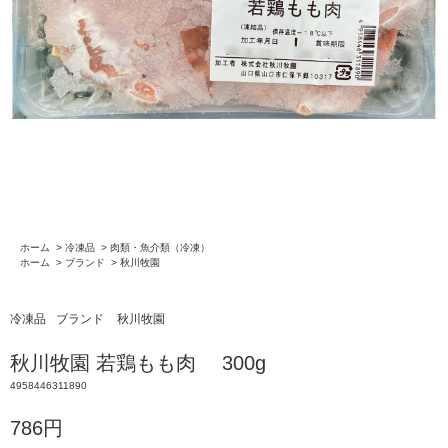
ホーム
>
冷凍品
>
肉類・魚介類（冷凍）
ホーム
>
ブランド
>
秋川牧園
冷凍品
ブランド
秋川牧園
秋川牧園 若鶏もも肉 300g
4958446311890
786円