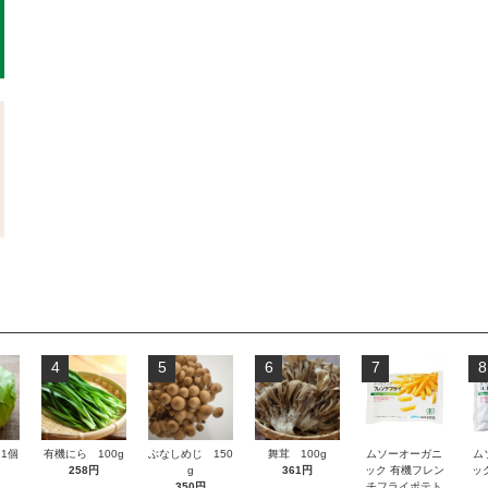
4
5
6
7
8
1個
有機にら 100g
ぶなしめじ 150
舞茸 100g
ムソーオーガニ
ム
258円
g
361円
ック 有機フレン
ッ
350円
チフライポテト