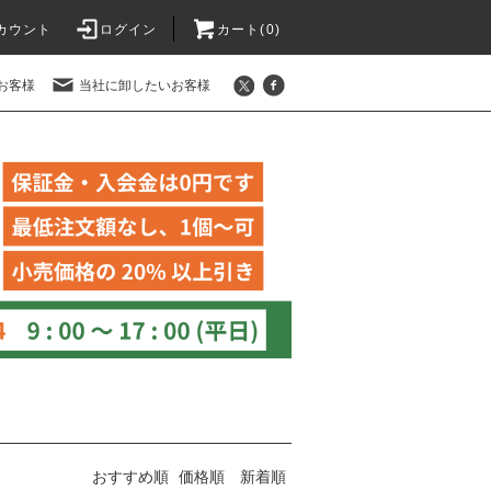
カウント
ログイン
カート(
0
)
お客様
当社に卸したいお客様
おすすめ順
価格順
新着順