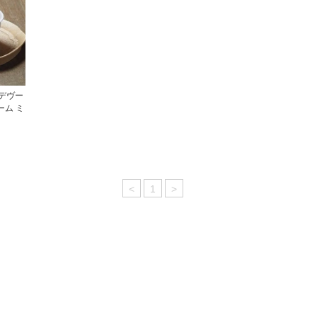
デヴー
ム ミ
<
1
>