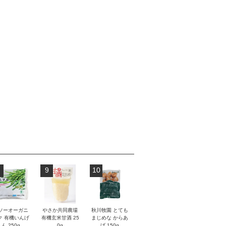
9
10
ソーオーガニ
やさか共同農場
秋川牧園 とても
ク 有機いんげ
有機玄米甘酒 25
まじめな からあ
ん 250g
0g
げ 150g