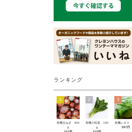
ランキング
1
2
3
有機玉ねぎ 400
有機小松菜 150
有機レタス 
g
g
597円
341円
315円